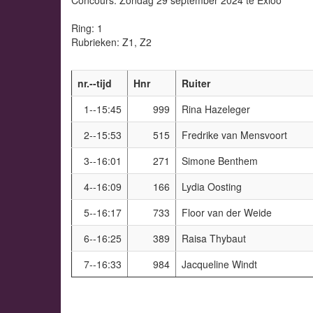
Ring: 1
Rubrieken: Z1, Z2
nr.--tijd
Hnr
Ruiter
1--15:45
999
Rina Hazeleger
2--15:53
515
Fredrike van Mensvoort
3--16:01
271
Simone Benthem
4--16:09
166
Lydia Oosting
5--16:17
733
Floor van der Weide
6--16:25
389
Raisa Thybaut
7--16:33
984
Jacqueline Windt