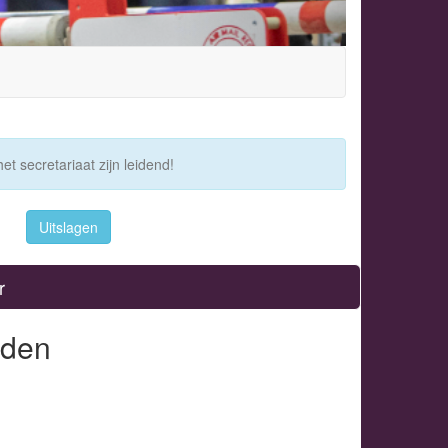
et secretariaat zijn leidend!
Uitslagen
r
rden