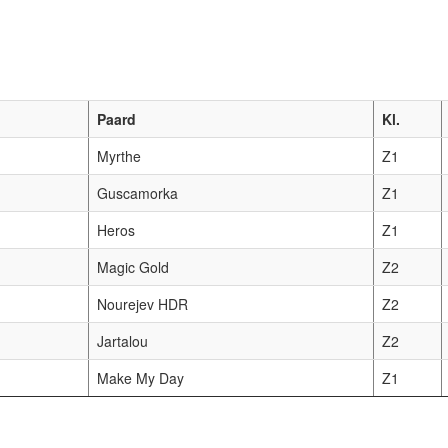
Paard
Kl.
Myrthe
Z1
Guscamorka
Z1
Heros
Z1
Magic Gold
Z2
Nourejev HDR
Z2
Jartalou
Z2
Make My Day
Z1