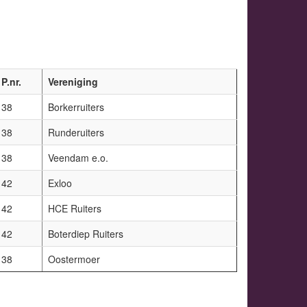
P.nr.
Vereniging
38
Borkerruiters
38
Runderuiters
38
Veendam e.o.
42
Exloo
42
HCE Ruiters
42
Boterdiep Ruiters
38
Oostermoer