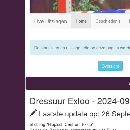
Live Uitslagen
Home
Geschiedenis
De startlijsten en uitslagen die op deze pagina worde
Overzicht
Dressuur Exloo - 2024-09
Laatste update op: 26 Sept
Stichting "Hippisch Centrum Exloo"
Concours: Zondag 29 september 2024 te Exloo