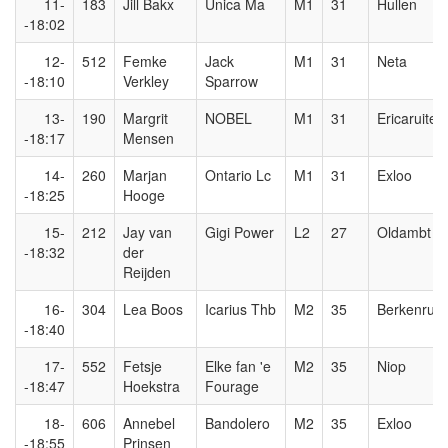
11-
183
Jill Bakx
Unica Ma
M1
31
Hullen
-18:02
12-
512
Femke
Jack
M1
31
Neta
-18:10
Verkley
Sparrow
13-
190
Margrit
NOBEL
M1
31
Ericaruiter
-18:17
Mensen
14-
260
Marjan
Ontario Lc
M1
31
Exloo
-18:25
Hooge
15-
212
Jay van
Gigi Power
L2
27
Oldambt
-18:32
der
Reijden
16-
304
Lea Boos
Icarius Thb
M2
35
Berkenruit
-18:40
17-
552
Fetsje
Elke fan 'e
M2
35
Niop
-18:47
Hoekstra
Fourage
18-
606
Annebel
Bandolero
M2
35
Exloo
-18:55
Prinsen