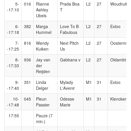
5-
016
Rianne
Prada Boa
L2
27
Woudruiter
-17:10
Ashley
T
Ubels
6-
382
Marga
Love To B
L2
27
Exloo
-17:18
Hummel
Fabulous
7-
816
Wendy
Next Pitch
L2
27
Oostermoe
-17:25
Kuiken
Us
8-
936
Jay van
Gabbana v
L2
27
Oldambt
-17:33
der
Reijden
9-
351
Linda
Mylady
M1
31
Exloo
-17:40
Delger
L'Avenir
10-
045
Pleun
Odesse
M1
31
Klenckeruit
-17:48
Passier
Marie
17:55
Pauze (7
min.)