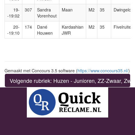
19-
307
Sandra
Maan
M2
35
Dwingeloo
-19:02
Vorenhout
20-
174
Dané
Kardashian
M2
35
Fivelruiters
-19:10
Houwen
JWR
Gemaakt met Concours 3.5 software (
https://www.concours35.nl/
)
Volgende rubriek: Huzen - Junioren, ZZ-Zwaar, Zwa