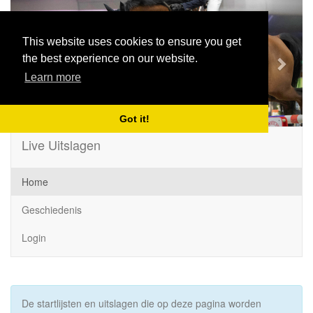
Previous
Next
This website uses cookies to ensure you get
the best experience on our website.
Learn more
Got it!
Live Uitslagen
Home
Geschiedenis
Login
De startlijsten en uitslagen die op deze pagina worden