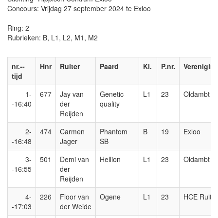
Concours: Vrijdag 27 september 2024 te Exloo
Ring: 2
Rubrieken: B, L1, L2, M1, M2
nr.--
Hnr
Ruiter
Paard
Kl.
P.nr.
Verenigin
tijd
1-
677
Jay van
Genetic
L1
23
Oldambt
-16:40
der
quality
Reijden
2-
474
Carmen
Phantom
B
19
Exloo
-16:48
Jager
SB
3-
501
Demi van
Hellion
L1
23
Oldambt
-16:55
der
Reijden
4-
226
Floor van
Ogene
L1
23
HCE Ruiter
-17:03
der Weide