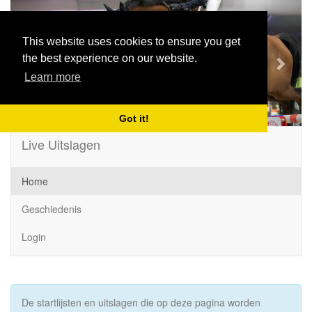
Previous
Next
This website uses cookies to ensure you get
the best experience on our website.
Learn more
Got it!
Live Uitslagen
Home
Geschiedenis
Login
De startlijsten en uitslagen die op deze pagina worden