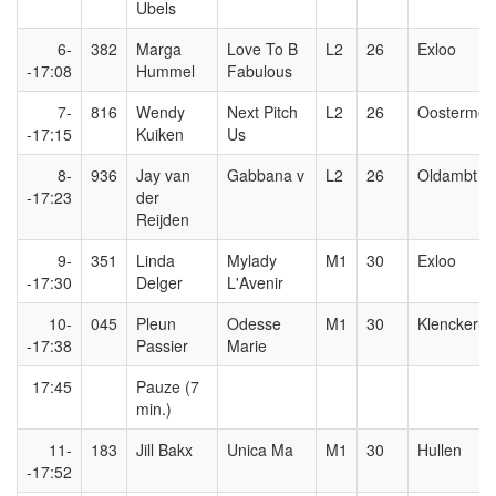
Ubels
6-
382
Marga
Love To B
L2
26
Exloo
-17:08
Hummel
Fabulous
7-
816
Wendy
Next Pitch
L2
26
Oostermoe
-17:15
Kuiken
Us
8-
936
Jay van
Gabbana v
L2
26
Oldambt
-17:23
der
Reijden
9-
351
Linda
Mylady
M1
30
Exloo
-17:30
Delger
L'Avenir
10-
045
Pleun
Odesse
M1
30
Klenckeruit
-17:38
Passier
Marie
17:45
Pauze (7
min.)
11-
183
Jill Bakx
Unica Ma
M1
30
Hullen
-17:52