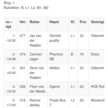
Ring: 1
Rubrieken: B, L1, L2, M1, M2
nr.--
Hnr
Ruiter
Paard
Kl.
P.nr.
Verenigin
tijd
1-
677
Jay van
Genetic
L1
22
Oldambt
-16:30
der
quality
Reijden
2-
474
Carmen
Phantom
B
18
Exloo
-16:38
Jager
SB
3-
501
Demi van
Hellion
L1
22
Oldambt
-16:45
der
Reijden
4-
226
Floor van
Ogene
L1
22
HCE Ruiter
-16:53
der Weide
5-
016
Rianne
Prada Boa
L2
26
Woudruiter
-17:00
Ashley
T