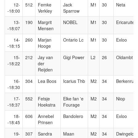
12-
512
Femke
Jack
M1
30
Neta
-18:00
Verkley
Sparrow
13-
190
Margrit
NOBEL
M1
30
Ericaruiter
-18:07
Mensen
14-
260
Marjan
Ontario Lc
M1
30
Exloo
-18:15
Hooge
15-
212
Jay van
Gigi Power
L2
26
Oldambt
-18:22
der
Reijden
16-
304
Lea Boos
Icarius Thb
M2
34
Berkenruit
-18:30
17-
552
Fetsje
Elke fan 'e
M2
34
Niop
-18:37
Hoekstra
Fourage
18-
606
Annebel
Bandolero
M2
34
Exloo
-18:45
Prinsen
19-
307
Sandra
Maan
M2
34
Dwingeloo