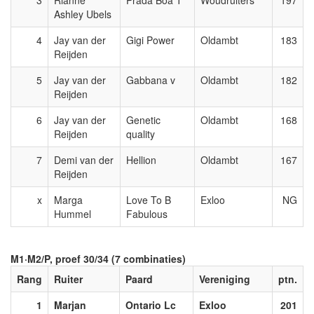
3
Rianne
Prada Boa T
Woudruiters
197
Ashley Ubels
4
Jay van der
Gigi Power
Oldambt
183
Reijden
5
Jay van der
Gabbana v
Oldambt
182
Reijden
6
Jay van der
Genetic
Oldambt
168
Reijden
quality
7
Demi van der
Hellion
Oldambt
167
Reijden
x
Marga
Love To B
Exloo
NG
Hummel
Fabulous
M1·M2/P, proef 30/34 (7 combinaties)
Rang
Ruiter
Paard
Vereniging
ptn.
1
Marjan
Ontario Lc
Exloo
201