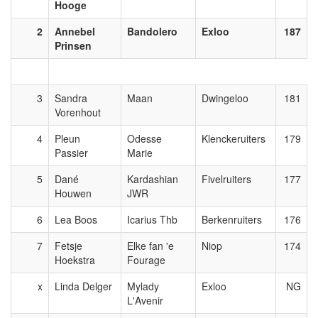
Hooge
2
Annebel
Bandolero
Exloo
187
Prinsen
3
Sandra
Maan
Dwingeloo
181
Vorenhout
4
Pleun
Odesse
Klenckeruiters
179
Passier
Marie
5
Dané
Kardashian
Fivelruiters
177
Houwen
JWR
6
Lea Boos
Icarius Thb
Berkenruiters
176
7
Fetsje
Elke fan 'e
Niop
174
Hoekstra
Fourage
x
Linda Delger
Mylady
Exloo
NG
L'Avenir