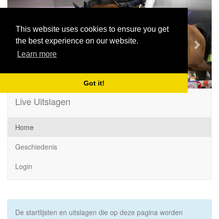
Previous
Next
This website uses cookies to ensure you get
the best experience on our website.
Learn more
Got it!
Live Uitslagen
Home
Geschiedenis
Login
De startlijsten en uitslagen die op deze pagina worden