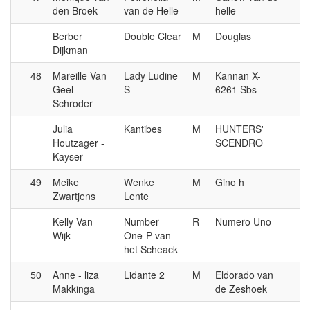
den Broek
van de Helle
helle
Berber
Double Clear
M
Douglas
Dijkman
48
Mareille Van
Lady Ludine
M
Kannan X-
Geel -
S
6261 Sbs
Schroder
Julia
Kantibes
M
HUNTERS'
Houtzager -
SCENDRO
Kayser
49
Meike
Wenke
M
Gino h
Zwartjens
Lente
Kelly Van
Number
R
Numero Uno
Wijk
One-P van
het Scheack
50
Anne - liza
Lidante 2
M
Eldorado van
Makkinga
de Zeshoek