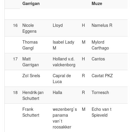
Garrigan
Muze
16
Nicole
Lloyd
H
Namelus R
Eggens
Thomas
Isabel Lady
M
Mylord
Gangl
M
Carthago
17
Matt
Holland v.d.
H
Cantos
Garrigan
valckenborg
Zoï Snels
Capral de
R
Cavtat PKZ
Luca
18
Hendrik-jan
Halla
R
Tornesch
Schuttert
Frank
wezenberg`s
M
Echo van t
Schuttert
panama
Spieveld
van`t
roosakker