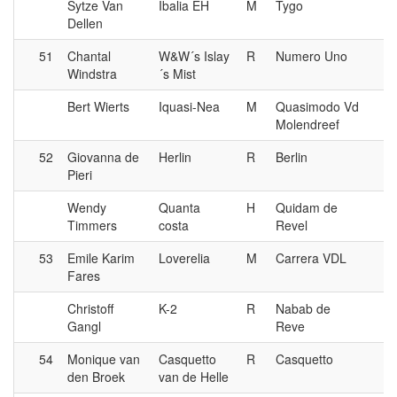
Sytze Van
Ibalia EH
M
Tygo
Dellen
51
Chantal
W&W´s Islay
R
Numero Uno
Windstra
´s Mist
Bert Wierts
Iquasi-Nea
M
Quasimodo Vd
Molendreef
52
Giovanna de
Herlin
R
Berlin
Pieri
Wendy
Quanta
H
Quidam de
Timmers
costa
Revel
53
Emile Karim
Loverelia
M
Carrera VDL
Fares
Christoff
K-2
R
Nabab de
Gangl
Reve
54
Monique van
Casquetto
R
Casquetto
den Broek
van de Helle