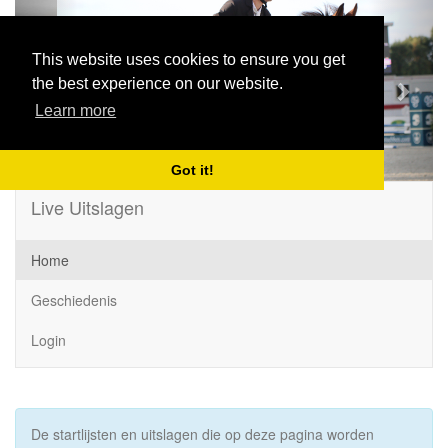
Previous
Next
This website uses cookies to ensure you get
the best experience on our website.
Learn more
Got it!
Live Uitslagen
Home
Geschiedenis
Login
De startlijsten en uitslagen die op deze pagina worden