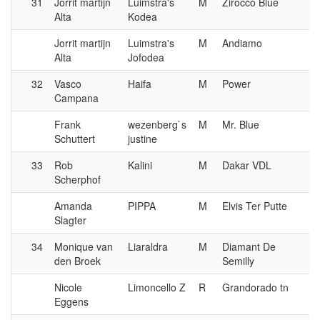
31
Jorrit martijn
Luimstra's
M
Zirocco Blue
Alta
Kodea
Jorrit martijn
Luimstra's
M
Andiamo
Alta
Jofodea
32
Vasco
Haifa
M
Power
Campana
Frank
wezenberg`s
M
Mr. Blue
Schuttert
justine
33
Rob
Kalini
M
Dakar VDL
Scherphof
Amanda
PIPPA
M
Elvis Ter Putte
Slagter
34
Monique van
Liaraldra
M
Diamant De
den Broek
Semilly
Nicole
Limoncello Z
R
Grandorado tn
Eggens