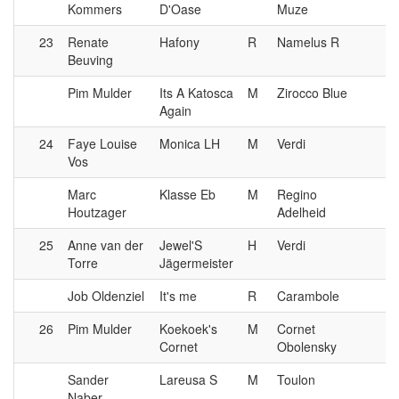
Kommers
D'Oase
Muze
23
Renate
Hafony
R
Namelus R
Beuving
Pim Mulder
Its A Katosca
M
Zirocco Blue
Again
24
Faye Louise
Monica LH
M
Verdi
Vos
Marc
Klasse Eb
M
Regino
Houtzager
Adelheid
25
Anne van der
Jewel'S
H
Verdi
Torre
Jägermeister
Job Oldenziel
It's me
R
Carambole
26
Pim Mulder
Koekoek's
M
Cornet
Cornet
Obolensky
Sander
Lareusa S
M
Toulon
Naber