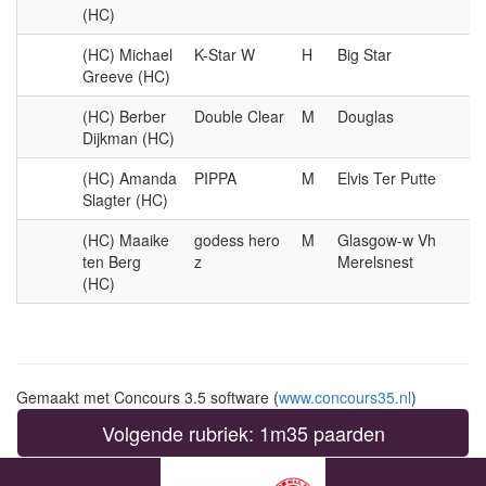
(HC)
(HC) Michael
K-Star W
H
Big Star
Greeve (HC)
(HC) Berber
Double Clear
M
Douglas
Dijkman (HC)
(HC) Amanda
PIPPA
M
Elvis Ter Putte
Slagter (HC)
(HC) Maaike
godess hero
M
Glasgow-w Vh
ten Berg
z
Merelsnest
(HC)
Gemaakt met Concours 3.5 software (
www.concours35.nl
)
Volgende rubriek: 1m35 paarden