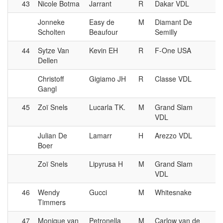
43
Nicole Botma
Jarrant
R
Dakar VDL
Jonneke
Easy de
M
Diamant De
Scholten
Beaufour
Semilly
44
Sytze Van
Kevin EH
R
F-One USA
Dellen
Christoff
Gigiamo JH
R
Classe VDL
Gangl
45
Zoï Snels
Lucarla TK.
M
Grand Slam
VDL
Julian De
Lamarr
H
Arezzo VDL
Boer
Zoï Snels
Lipyrusa H
M
Grand Slam
VDL
46
Wendy
Gucci
M
Whitesnake
Timmers
47
Monique van
Petronella
M
Carlow van de