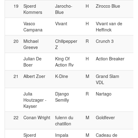
19
Sjoerd
Jarocho-
H
Zirocco Blue
Kommers
Blue
Vasco
Vivant
H
Vivant van de
Campana
Heffinck
20
Michael
Chilipepper
R
Crunch 3
Greeve
Z
Julian De
King Of
H
Action Breaker
Boer
Action Rv
21
Albert Zoer
K-Dine
M
Grand Slam
VDL
Julia
Django
R
Nartago
Houtzager -
Semilly
Kayser
22
Conan Wright
fulenn du
M
Goldfever
chatillon
Sjoerd
Impala
M
Cadeau de