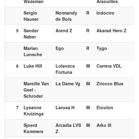
Wezeman
Arsouilles
Sergio
Normandy
R
Indoctro
Hauser
de Bois
5
Sander
Arend Z
R
Akarad Hero Z
Naber
Marian
Ego
R
Tygo
Lunsche
6
Luke Hill
Lolavsca
M
Carrera VDL
Fortuna
Mareille Van
La Dame Vg
M
Zirocco Blue
Geel -
Schroder
7
Lysanne
Larusa H
M
Etoulon
Kruizinga
Sjoerd
Arcadia LVS
M
Arko III
Kommers
Z