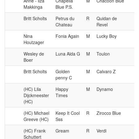
Anne - liza
Chapella
M
Chacoon Blue
Vr
Makkinga
Blue P.S.
Britt Scholts
Petrus du
R
Quidan de
Chateau
Revel
Nina
Fonia Again
M
Lucky Boy
Houtzager
Wesley de
Luna Alda G
M
Toulon
Boer
Britt Scholts
Golden
M
Calvaro Z
penny C
(HC) Lila
Happy
M
Dynamo
Dijckmeester
Times
(HC)
(HC) Michael
Keep It Cool
R
Zirocco Blue
Greeve (HC)
Sss
(HC) Frank
Gream
R
Verdi
Schuttert