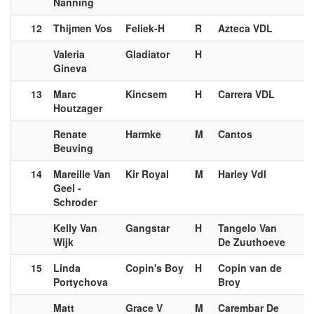
Nanning
12
Thijmen Vos
Feliek-H
R
Azteca VDL
Valeria
Gladiator
H
Gineva
13
Marc
Kincsem
H
Carrera VDL
Houtzager
Renate
Harmke
M
Cantos
Beuving
14
Mareille Van
Kir Royal
M
Harley Vdl
Geel -
Schroder
Kelly Van
Gangstar
H
Tangelo Van
Wijk
De Zuuthoeve
15
Linda
Copin's Boy
H
Copin van de
Portychova
Broy
Matt
Grace V
M
Carembar De