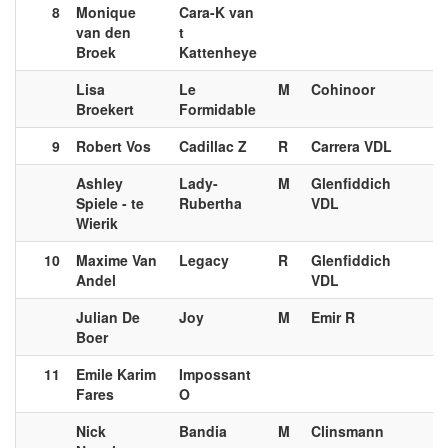
8
Monique
Cara-K van
van den
t
Broek
Kattenheye
Lisa
Le
M
Cohinoor
Broekert
Formidable
9
Robert Vos
Cadillac Z
R
Carrera VDL
Ashley
Lady-
M
Glenfiddich
Spiele - te
Rubertha
VDL
Wierik
10
Maxime Van
Legacy
R
Glenfiddich
Andel
VDL
Julian De
Joy
M
Emir R
Boer
11
Emile Karim
Impossant
Fares
O
Nick
Bandia
M
Clinsmann