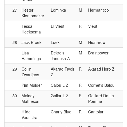
27
Hester
Lominka
M
Hermantico
Klompmaker
Tessa
El Vleut
R
Vleut
Hoeksema
28
Jack Broek
Loek
M
Heathrow
Lisa
Dekro's
M
Brainpower
Hamminga
Janouka A
29
Collin
Akarad Tivoli
R
Akarad Hero Z
Zwartjens
Z
Pim Mulder
Calou L Z
R
Cornet's Balou
30
Melody
Gallar L Z
R
Gaillard De La
Matheson
Pomme
Hilde
Charly Blue
R
Cantolar
Veenstra