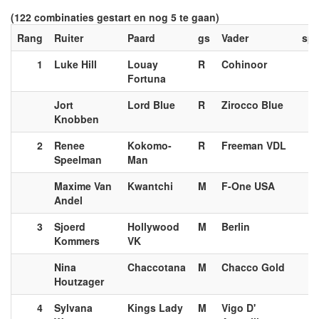
(122 combinaties gestart en nog 5 te gaan)
Rang
Ruiter
Paard
gs
Vader
spt
1
Luke Hill
Louay
R
Cohinoor
Fortuna
Jort
Lord Blue
R
Zirocco Blue
Knobben
2
Renee
Kokomo-
R
Freeman VDL
Speelman
Man
Maxime Van
Kwantchi
M
F-One USA
Andel
3
Sjoerd
Hollywood
M
Berlin
Kommers
VK
Nina
Chaccotana
M
Chacco Gold
Houtzager
4
Sylvana
Kings Lady
M
Vigo D'