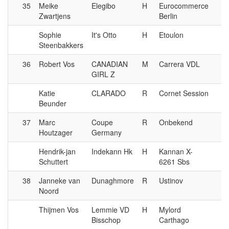
35
Meike
Elegibo
H
Eurocommerce
Zwartjens
Berlin
Sophie
It's Otto
H
Etoulon
Steenbakkers
36
Robert Vos
CANADIAN
M
Carrera VDL
GIRL Z
Katie
CLARADO
R
Cornet Session
Beunder
37
Marc
Coupe
R
Onbekend
Houtzager
Germany
Hendrik-jan
Indekann Hk
H
Kannan X-
Schuttert
6261 Sbs
38
Janneke van
Dunaghmore
R
Ustinov
Noord
Thijmen Vos
Lemmie VD
H
Mylord
Bisschop
Carthago