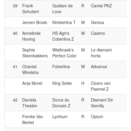
39
Frank
Quidam de
R
Cavtat PKZ
Schuttert
Love
Jeroen Broek
Kimberlina T
M
Genius
40
Annelinde
HS Agri's
M
Casimo
Hoving
Coberlina Z
Sophie
Wielbraek's
M
Le diamant
Steenbakkers
Perfect Color
horta
41
Chantal
Foberlina
M
Advance
Windstra
Anja Moret
King Solier
H
Cicero van
Paemel Z
42
Daniela
Dorus du
R
Diamant De
Theelen
Domain Z
Semilly
Femke Van
Lychium
R
Opium
Berkel