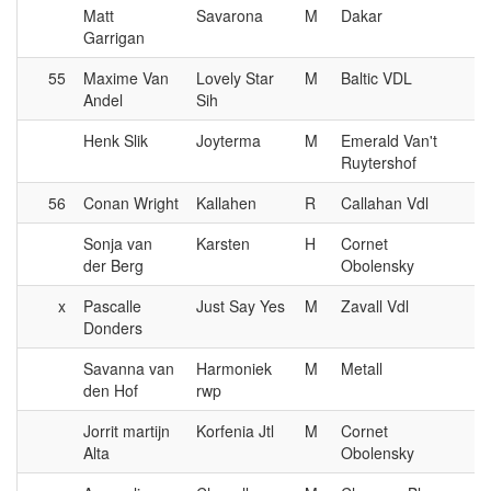
Matt
Savarona
M
Dakar
Garrigan
55
Maxime Van
Lovely Star
M
Baltic VDL
Andel
Sih
Henk Slik
Joyterma
M
Emerald Van't
Ruytershof
56
Conan Wright
Kallahen
R
Callahan Vdl
Sonja van
Karsten
H
Cornet
der Berg
Obolensky
x
Pascalle
Just Say Yes
M
Zavall Vdl
U
Donders
Savanna van
Harmoniek
M
Metall
U
den Hof
rwp
Jorrit martijn
Korfenia Jtl
M
Cornet
Vr
Alta
Obolensky