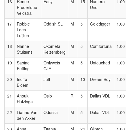
16
Renee
Easy
M
15
Numero
1.00
Frèdérique
Uno
Veldstra
17
Robbie
Oddish SL
M
5
Golddigger
1.00
Loes
Leijten
18
Nanne
Okometa
M
5
Comfortuna
1.00
Stultiens
Keizersberg
19
Sabine
Onlyweis
M
5
Untouched
1.00
Eefting
CJE
20
Indira
Juff
M
10
Dream Boy
1.00
Bloem
21
Anouk
Oslo
R
5
Dallas VDL
1.00
Huizinga
22
Lianne Van
Odessa
M
5
Dakar VDL
1.00
den Akker
23
Anna
Titania
M
24
Clinton
1.00