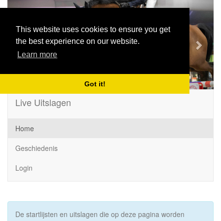
Previous
Next
This website uses cookies to ensure you get
the best experience on our website.
Learn more
Got it!
Live Uitslagen
Home
Geschiedenis
Login
De startlijsten en uitslagen die op deze pagina worden