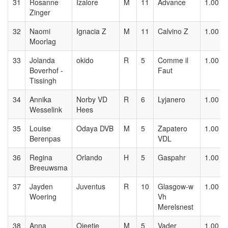
31
Rosanne
Izalore
M
11
Advance
1.00
Zinger
32
Naomi
Ignacia Z
M
11
Calvino Z
1.00
Moorlag
33
Jolanda
okido
R
5
Comme il
1.00
Boverhof -
Faut
Tissingh
34
Annika
Norby VD
R
6
Lyjanero
1.00
Wesselink
Hees
35
Louise
Odaya DVB
M
5
Zapatero
1.00
Berenpas
VDL
36
Regina
Orlando
H
5
Gaspahr
1.00
Breeuwsma
37
Jayden
Juventus
R
10
Glasgow-w
1.00
Woering
Vh
Merelsnest
38
Anna
Ojeetje
M
5
Vader
1.00