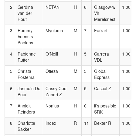
2
Gerdina
NETAN
H
6
Glasgow-w
1.00
van der
Vh
Hout
Merelsnest
3
Rommy
Myoloma
M
7
Ferrari
1.00
Veenstra -
Boelens
4
Fabienne
O'Neill
H
5
Carrera
1.00
Ruiter
VDL
5
Christa
Otieza
M
5
Global
1.00
Postema
Express
6
Jasmein De
Cassy Cool
M
5
Cascol Z
1.00
Boer
Zandri Z
7
Anniek
Nonius
H
6
it's possible
1.00
Reinders
SRK
8
Charlotte
Index
R
11
Dexter R
1.00
Bakker