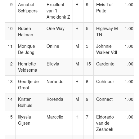
9
Annabel
Excellent
R
9
Elvis Ter
1.00
Schippers
van 't
Putte
Ameldonk Z
10
Ruben
One Way
H
5
Highway M
1.00
Halman
TN
11
Monique
Online
M
5
Johnnie
1.00
De Jong
Walker Vdl
12
Henriette
Elievia
M
15
Cardento
1.00
Veldsema
13
Geertje de
Nerando
H
6
Cohinoor
1.00
Groot
14
Kirsten
Korenda
M
9
Connect
1.00
Bolhuis
15
Illyssia
Marcello
H
7
Eldorado
1.00
Gijsen
van de
Zeshoek