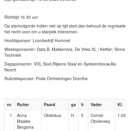
Richttijd 16.30 uur
Op startvolgorde indien niet op tijd start,dan behoud de orgnisatie
het recht voor om u starplek intenemen.
Hoofdsponsor: Loonbedrijf Hummel
Weeksponsoren: Data B. Mailservice, De Vries XL / Kettler; Sinne
Techniek
Dagsponsoren. VDL Stud,Rijkens Staal en Systeembouw,Alu
Noord
Rubrieksponsor: Poda Omheiningen Drenthe
nr.
Ruiter
Paard
gs
lt
Vader
Kl.
1
Anna
Okidokus
H
5
Cornet
1.00
Maaike
Obolensky
Bergsma