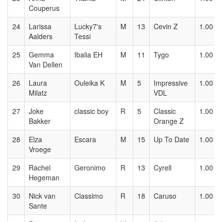
Couperus
24
Larissa
Lucky7's
M
13
Cevin Z
1.00
Aalders
Tessi
25
Gemma
Ibalia EH
M
11
Tygo
1.00
Van Dellen
26
Laura
Ouleika K
M
5
Impressive
1.00
Milatz
VDL
27
Joke
classic boy
R
5
Classic
1.00
Bakker
Orange Z
28
Elza
Escara
M
15
Up To Date
1.00
Vroege
29
Rachel
Geronimo
R
13
Cyrell
1.00
Hegeman
30
Nick van
Classimo
R
18
Caruso
1.00
Sante