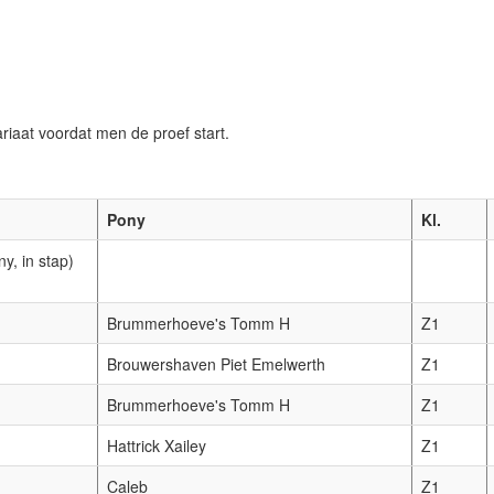
riaat voordat men de proef start.
Pony
Kl.
y, in stap)
Brummerhoeve's Tomm H
Z1
Brouwershaven Piet Emelwerth
Z1
Brummerhoeve's Tomm H
Z1
Hattrick Xailey
Z1
Caleb
Z1