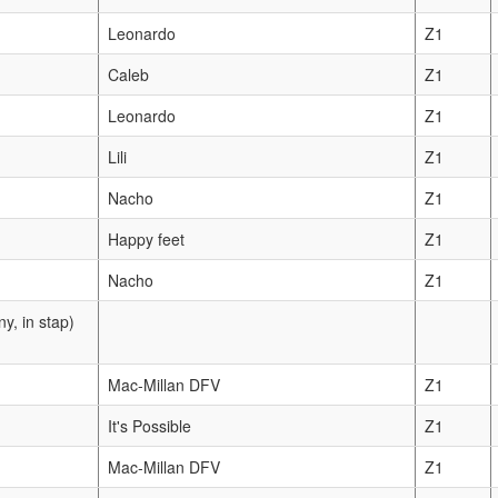
Leonardo
Z1
Caleb
Z1
Leonardo
Z1
Lili
Z1
Nacho
Z1
Happy feet
Z1
Nacho
Z1
y, in stap)
Mac-Millan DFV
Z1
It's Possible
Z1
Mac-Millan DFV
Z1