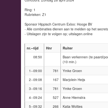
Ring: 1
Rubrieken: Z1
Sponsor Hippisch Centrum Exloo: Hooge BV
- Alle combinaties dienen aan te melden op het secreta
- Uitslagen zijn te volgen op; uitslagen.online
nr.--tijd
Hnr
Ruiter
08:50
Baan verkennen (te paard/pon
(10 min.)
1--09:00
781
Ymke Groen
2--09:08
167
Marjolein Heijs
3--09:16
781
Ymke Groen
4--09:24
527
Anne Hiemstra
5--09:32
266
Katja Woltjes