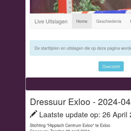
Live Uitslagen
Home
Geschiedenis
De startlijsten en uitslagen die op deze pagina worde
Overzicht
Dressuur Exloo - 2024-04
Laatste update op: 26 April
Stichting "Hippisch Centrum Exloo" te Exloo
Concours: Zondag 28 april 2024