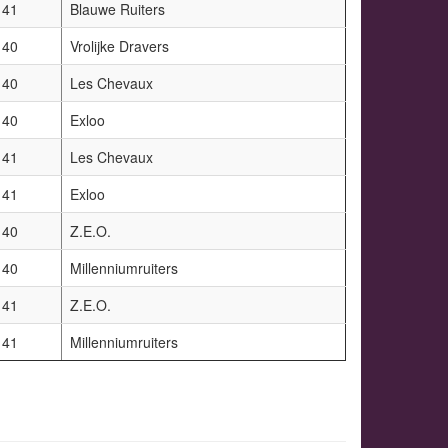
41
Blauwe Ruiters
40
Vrolijke Dravers
40
Les Chevaux
40
Exloo
41
Les Chevaux
41
Exloo
40
Z.E.O.
40
Millenniumruiters
41
Z.E.O.
41
Millenniumruiters