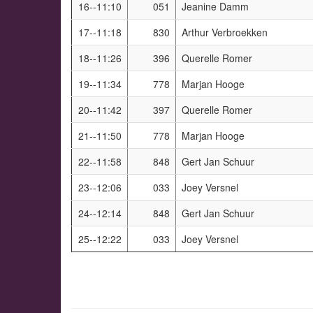
16--11:10
051
Jeanine Damm
17--11:18
830
Arthur Verbroekken
18--11:26
396
Querelle Romer
19--11:34
778
Marjan Hooge
20--11:42
397
Querelle Romer
21--11:50
778
Marjan Hooge
22--11:58
848
Gert Jan Schuur
23--12:06
033
Joey Versnel
24--12:14
848
Gert Jan Schuur
25--12:22
033
Joey Versnel