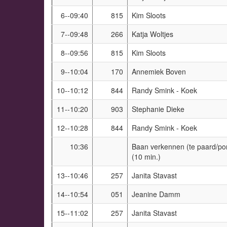
6--09:40
815
Kim Sloots
7--09:48
266
Katja Woltjes
8--09:56
815
Kim Sloots
9--10:04
170
Annemiek Boven
10--10:12
844
Randy Smink - Koek
11--10:20
903
Stephanie Dieke
12--10:28
844
Randy Smink - Koek
10:36
Baan verkennen (te paard/pon
(10 min.)
13--10:46
257
Janita Stavast
14--10:54
051
Jeanine Damm
15--11:02
257
Janita Stavast