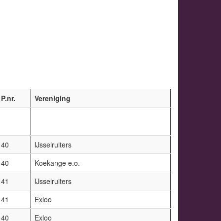
P.nr.
Vereniging
40
IJsselruiters
40
Koekange e.o.
41
IJsselruiters
41
Exloo
40
Exloo