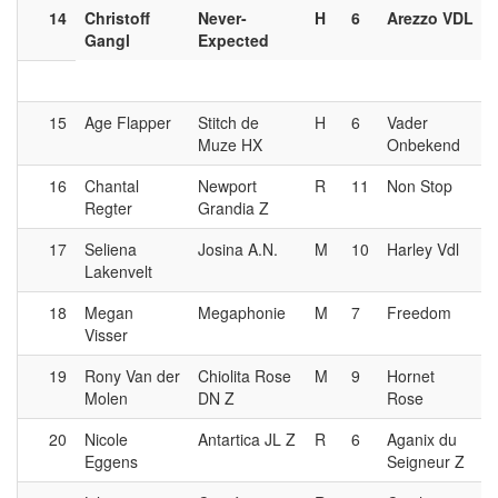
14
Christoff
Never-
H
6
Arezzo VDL
Gangl
Expected
15
Age Flapper
Stitch de
H
6
Vader
Muze HX
Onbekend
16
Chantal
Newport
R
11
Non Stop
Regter
Grandia Z
17
Seliena
Josina A.N.
M
10
Harley Vdl
Lakenvelt
18
Megan
Megaphonie
M
7
Freedom
Visser
19
Rony Van der
Chiolita Rose
M
9
Hornet
Molen
DN Z
Rose
20
Nicole
Antartica JL Z
R
6
Aganix du
Eggens
Seigneur Z