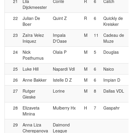
21
Lila
Conté
R
6
Catch
Dijckmeester
22
Julian De
Quint Z
R
6
Quickly de
Boer
Kreisker
23
Zaïra Velez
Impala
M
11
Cadeau de
Iniquez
D'Oase
Muze
24
Nick
Olala P
M
5
Douglas
Posthumus
25
Luke Hill
Napardi Vdl
M
6
Naico
26
Anne Bakker
Istelle D Z
M
6
Impian D
27
Rutger
Lorine
M
8
Dallas VDL
Gieske
28
Elizaveta
Mulberry Hx
H
7
Gaspahr
Minina
29
Anna Liza
Daimond
Cherepanova
League