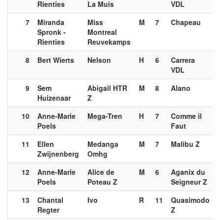
Rienties
La Muis
VDL
7
Miranda
Miss
M
7
Chapeau
Spronk -
Montreal
Rienties
Reuvekamps
8
Bert Wierts
Nelson
H
6
Carrera
VDL
9
Sem
Abigail HTR
M
8
Alano
Huizenaar
Z
10
Anne-Marie
Mega-Tren
H
7
Comme il
Poels
Faut
11
Ellen
Medanga
M
7
Malibu Z
Zwijnenberg
Omhg
12
Anne-Marie
Alice de
M
6
Aganix du
Poels
Poteau Z
Seigneur Z
13
Chantal
Ivo
R
11
Quasimodo
Regter
Z