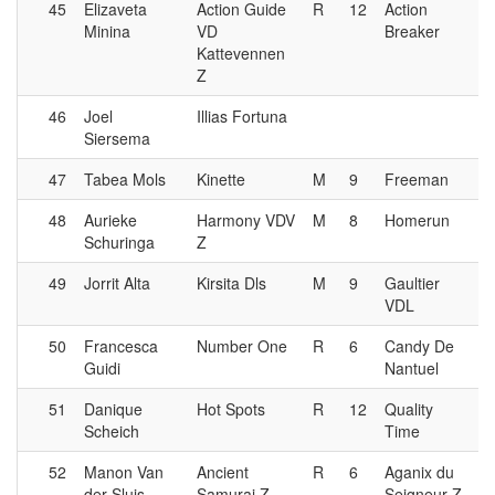
45
Elizaveta
Action Guide
R
12
Action
Minina
VD
Breaker
Kattevennen
Z
46
Joel
Illias Fortuna
Siersema
47
Tabea Mols
Kinette
M
9
Freeman
48
Aurieke
Harmony VDV
M
8
Homerun
Schuringa
Z
49
Jorrit Alta
Kirsita Dls
M
9
Gaultier
VDL
50
Francesca
Number One
R
6
Candy De
Guidi
Nantuel
51
Danique
Hot Spots
R
12
Quality
Scheich
Time
52
Manon Van
Ancient
R
6
Aganix du
der Sluis
Samurai Z
Seigneur Z