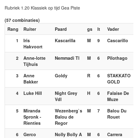
Rubriek 1.20 Klassiek op tijd Gea Piste
(57 combinaties)
Rang
Ruiter
Paard
gs
lt
Vader
1
Iris
Kascarilla
M
9
Cascarillo
Hakvoort
2
Anne-lotte
Nemmadi Tl
M
6
Pilothago
Tijhuis
3
Anne
Goldy
R
6
STAKKATO
Bakker
GOLD
4
Luke Hill
Night Grey
H
6
Falaise De
Vdl
Muze
5
Miranda
Wezenberg`s
M
7
Balou Du
Spronk -
Balou de
Rouet
Rienties
Regor
6
Gerco
Nolly Bolly A
M
6
Carrera