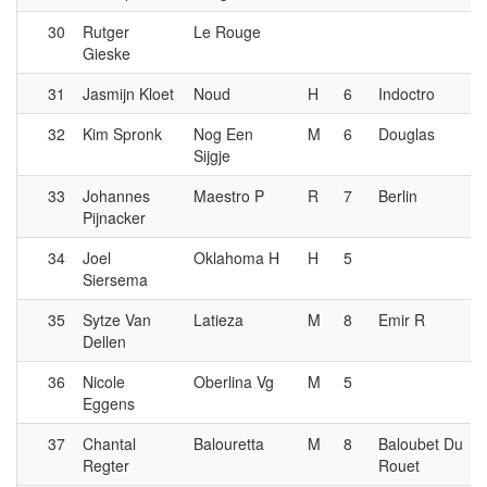
30
Rutger
Le Rouge
Gieske
31
Jasmijn Kloet
Noud
H
6
Indoctro
32
Kim Spronk
Nog Een
M
6
Douglas
Sijgje
33
Johannes
Maestro P
R
7
Berlin
Pijnacker
34
Joel
Oklahoma H
H
5
Siersema
35
Sytze Van
Latieza
M
8
Emir R
Dellen
36
Nicole
Oberlina Vg
M
5
Eggens
37
Chantal
Balouretta
M
8
Baloubet Du
Regter
Rouet