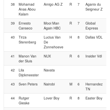
38
Mohamad
Amigo AG Z
R
7
Aganix du
Anas Abou
Seigneur Z
Kalam
39
Ernesto
Mooi Man
R
7
Global
Canseco
Again HBC
Express
40
Tirza
Lucius Van
H
8
Dallas VDL
Sterenberg
De
Zonnehoeve
41
Manon Van
NUX
R
6
Insider Vdl
der Sluis
42
Lila
Navata
Dijckmeester
43
Sven Peters
Nairobi
M
6
Hernandez
TN
44
Rutger
Lover Boy
R
8
Easter Boy
Gieske