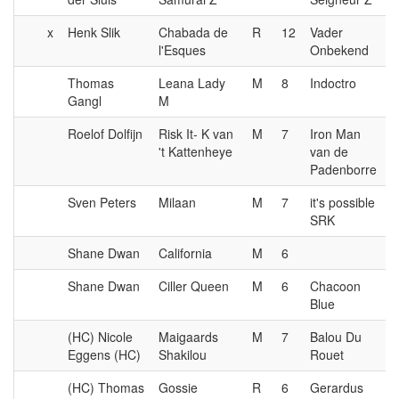
x
Henk Slik
Chabada de
R
12
Vader
l'Esques
Onbekend
Thomas
Leana Lady
M
8
Indoctro
Gangl
M
Roelof Dolfijn
Risk It- K van
M
7
Iron Man
't Kattenheye
van de
Padenborre
Sven Peters
Milaan
M
7
it's possible
SRK
Shane Dwan
California
M
6
Shane Dwan
Ciller Queen
M
6
Chacoon
Blue
(HC) Nicole
Maigaards
M
7
Balou Du
Eggens (HC)
Shakilou
Rouet
(HC) Thomas
Gossie
R
6
Gerardus