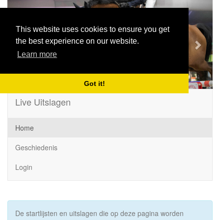
Previous
Next
This website uses cookies to ensure you get
the best experience on our website.
Learn more
Got it!
Live Uitslagen
Home
Geschiedenis
Login
De startlijsten en uitslagen die op deze pagina worden