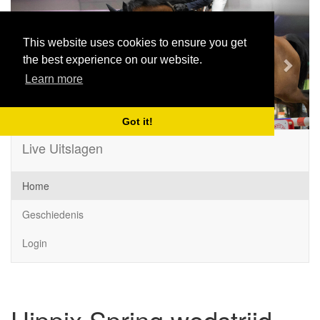
Previous
Next
This website uses cookies to ensure you get
the best experience on our website.
Learn more
Got it!
Live Uitslagen
Home
Geschiedenis
Login
Hippix Spring wedstrijd